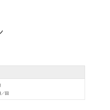
ン
様
5円／回